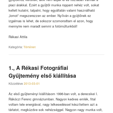
piaci árakkal. Ezért a gyűjtői munka roppant nehéz volt, sokat
kellett kutatni, talpalni, hogy egyáltalán valami használható
„lomot” megszerezzen az ember. Nyílván a gyüjtőnek ez
izgalmas is lehet, de sokszor szomorodtam el azon, hogy
mennyire nem maradt semmi a fotómúltunkból!
Rékasi Attila
Kategória:
Történet
1., A Rékasi Fotográfiai
Gyűjtemény első kiállítása
Közzétéve
2013-03-01
Az első gyűjteményi kiállításom 1996-ban volt, a derecskei I.
Rákóczi Ferenc gimnáziumban. Nagyon kedves emlék, fital
voltam tele energiával, nagy lelkesedéssel készítettem azt a
tárlatot, megküzdve sok nehézséggel. Nagyon nagy munka volt,