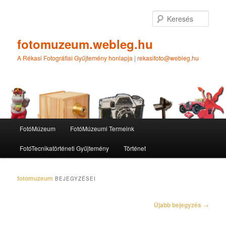
Tovább
Tovább
az
a
Kere
elsődleges
másodlagos
tartalomra
tartalomra
fotomuzeum.webleg.hu
A Rékasi Fotográfiai Gyűjtemény honlapja | rekasifoto@webleg.hu
Fő
FotóMúzeum
FotóMúzeumi Termeink
menü
FotóTecnikatörténeti Gyűjtemény
Történet
fotomuzeum
BEJEGYZÉSEI
Bejegyzés
Újabb bejegyzés
→
navigáció