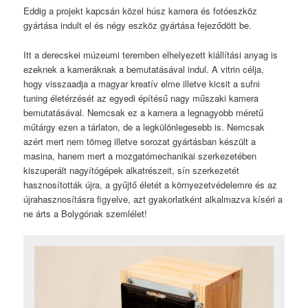
Eddig a projekt kapcsán közel húsz kamera és fotóeszköz
gyártása indult el és négy eszköz gyártása fejeződött be.
Itt a derecskei múzeumi teremben elhelyezett kiállítási anyag is
ezeknek a kameráknak a bemutatásával indul. A vitrin célja,
hogy visszaadja a magyar kreatív elme illetve kicsit a sufni
tuning életérzését az egyedi építésű nagy műszaki kamera
bemutatásával. Nemcsak ez a kamera a legnagyobb méretű
műtárgy ezen a tárlaton, de a legkülönlegesebb is. Nemcsak
azért mert nem tömeg illetve sorozat gyártásban készült a
masina, hanem mert a mozgatómechanikai szerkezetében
kiszuperált nagyítógépek alkatrészeit, sín szerkezetét
hasznosították újra, a gyűjtő életét a környezetvédelemre és az
újrahasznosításra figyelve, azt gyakorlatként alkalmazva kíséri a
ne árts a Bolygónak szemlélet!