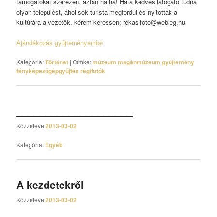
támogatókat szerezen, aztán hátha! Ha a kedves látogató tudna
olyan települést, ahol sok turista megfordul és nyitottak a
kultúrára a vezetők, kérem keressen: rekasifoto@webleg.hu
Ajándékozás gyűjteményembe
Kategória:
Történet
|
Címke:
múzeum magánmúzeum gyűjtemény
fényképezőgépgyűjtés régifotók
____________________
Közzétéve
2013-03-02
Kategória:
Egyéb
A kezdetekről
Közzétéve
2013-03-02