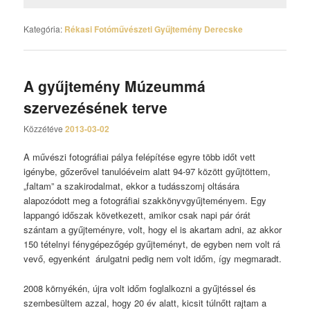
Kategória:
Rékasi Fotóművészeti Gyűjtemény Derecske
A gyűjtemény Múzeummá
szervezésének terve
Közzétéve
2013-03-02
A művészi fotográfiai pálya felépítése egyre több időt vett
igénybe, gőzerővel tanulóéveim alatt 94-97 között gyűjtöttem,
„faltam” a szakirodalmat, ekkor a tudásszomj oltására
alapozódott meg a fotográfiai szakkönyvgyűjteményem. Egy
lappangó időszak következett, amikor csak napi pár órát
szántam a gyűjteményre, volt, hogy el is akartam adni, az akkor
150 tételnyi fénygépezőgép gyűjteményt, de egyben nem volt rá
vevő, egyenként árulgatni pedig nem volt időm, így megmaradt.
2008 környékén, újra volt időm foglalkozni a gyűjtéssel és
szembesültem azzal, hogy 20 év alatt, kicsit túlnőtt rajtam a