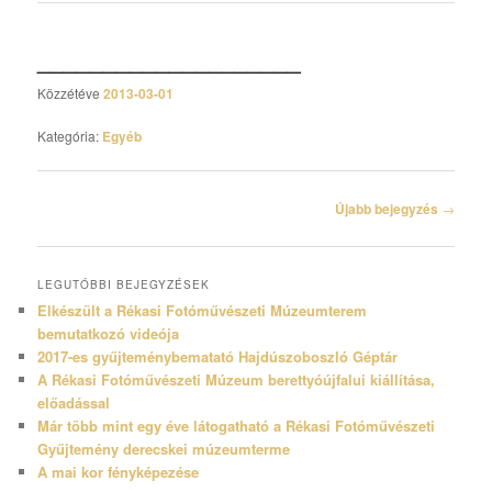
____________________
Közzétéve
2013-03-01
Kategória:
Egyéb
Bejegyzés
Újabb bejegyzés
→
navigáció
LEGUTÓBBI BEJEGYZÉSEK
Elkészült a Rékasi Fotóművészeti Múzeumterem
bemutatkozó videója
2017-es gyűjteménybematató Hajdúszoboszló Géptár
A Rékasi Fotóművészeti Múzeum berettyóújfalui kiállítása,
előadással
Már több mint egy éve látogatható a Rékasi Fotóművészeti
Gyűjtemény derecskei múzeumterme
A mai kor fényképezése