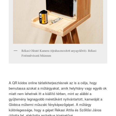
Rékasi Oktató Kamera (újrahasznosított anyagokból)- Rékasi
Fotóművészeti Múzeum
A QR kódos online tárlatkiterjesztésnek az is a célja, hogy
bemutassa azokat a műtárgyakat, amik helyhiány vagy egyéb ok
miatt nem lehetnek itt a kiállító térben, mint az alábbi a
gyűjtemény legnagyobb méretűként nyilvántartott, kameráját a
Globica műtermi műszaki fényképezőgépet. A műtárgy
különlegessége, hogy a gépet Rékasi Attila és Szőllősi János
újította fel, alakította archaikus kinézetűvé.