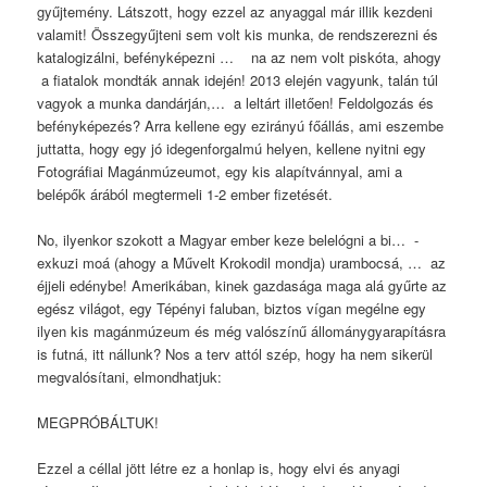
gyűjtemény. Látszott, hogy ezzel az anyaggal már illik kezdeni
valamit! Összegyűjteni sem volt kis munka, de rendszerezni és
katalogizálni, befényképezni … na az nem volt piskóta, ahogy
a fiatalok mondták annak idején! 2013 elején vagyunk, talán túl
vagyok a munka dandárján,… a leltárt illetően! Feldolgozás és
befényképezés? Arra kellene egy ezirányú főállás, ami eszembe
juttatta, hogy egy jó idegenforgalmú helyen, kellene nyitni egy
Fotográfiai Magánmúzeumot, egy kis alapítvánnyal, ami a
belépők árából megtermeli 1-2 ember fizetését.
No, ilyenkor szokott a Magyar ember keze belelógni a bi… -
exkuzi moá (ahogy a Művelt Krokodil mondja) urambocsá, … az
éjjeli edénybe! Amerikában, kinek gazdasága maga alá gyűrte az
egész világot, egy Tépényi faluban, biztos vígan megélne egy
ilyen kis magánmúzeum és még valószínű állománygyarapításra
is futná, itt nállunk? Nos a terv attól szép, hogy ha nem sikerül
megvalósítani, elmondhatjuk:
MEGPRÓBÁLTUK!
Ezzel a céllal jött létre ez a honlap is, hogy elvi és anyagi