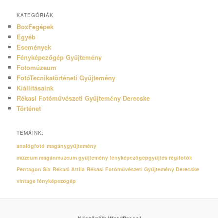
KATEGÓRIÁK
BoxFegépek
Egyéb
Események
Fényképezőgép Gyűjtemény
Fotomúzeum
FotóTecnikatörténeti Gyűjtemény
Kiállításaink
Rékasi Fotóművészeti Gyűjtemény Derecske
Történet
TÉMÁINK:
analógfotó
magánygyűjtemény
múzeum magánmúzeum gyűjtemény fényképezőgépgyűjtés régifotók
Pentagon Six
Rékasi Attila
Rékasi Fotóművészeti Gyűjtemény Derecske
vintage fényképezőgép