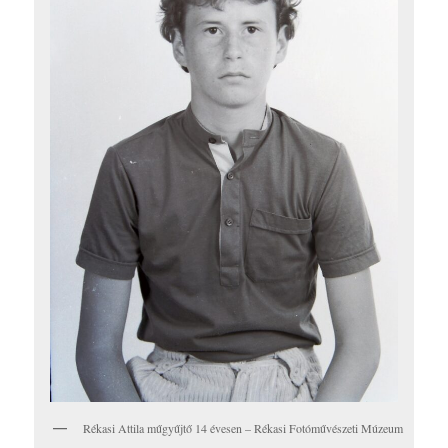
Rékasi Attila műgyűjtő 14 évesen – Rékasi Fotóművészeti Múzeum