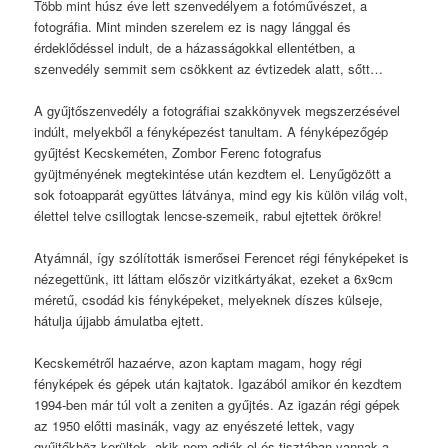
Több mint húsz éve lett szenvedélyem a fotóművészet, a
fotográfia. Mint minden szerelem ez is nagy lánggal és
érdeklődéssel indult, de a házasságokkal ellentétben, a
szenvedély semmit sem csökkent az évtizedek alatt, sőtt…
A gyűjtőszenvedély a fotográfiai szakkönyvek megszerzésével
indúlt, melyekből a fényképezést tanultam. A fényképezőgép
gyűjtést Kecskeméten, Zombor Ferenc fotografus
gyüjtményének megtekintése után kezdtem el. Lenyűgözött a
sok fotoapparát együttes látványa, mind egy kis külön világ volt,
élettel telve csillogtak lencse-szemeik, rabul ejtettek örökre!
Atyámnál, így szólították ismerősei Ferencet régi fényképeket is
nézegettünk, itt láttam először vizitkártyákat, ezeket a 6x9cm
méretű, csodád kis fényképeket, melyeknek díszes külseje,
hátulja újjabb ámulatba ejtett.
Kecskemétről hazaérve, azon kaptam magam, hogy régi
fényképek és gépek után kajtatok. Igazából amikor én kezdtem
1994-ben már túl volt a zeniten a gyűjtés. Az igazán régi gépek
az 1950 előtti masinák, vagy az enyészeté lettek, vagy
gyűjtőkhöz kerültek, akik nem adják el és tisztában vannak a