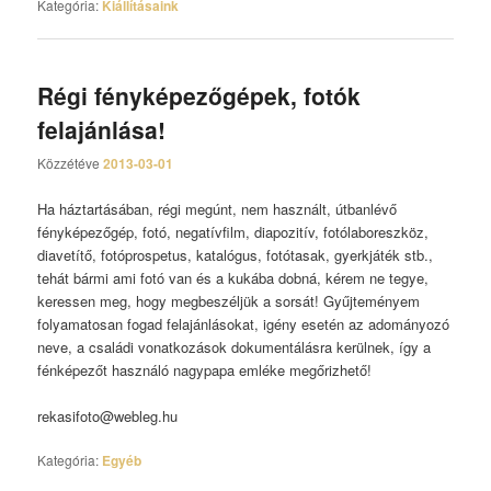
Kategória:
Kiállításaink
Régi fényképezőgépek, fotók
felajánlása!
Közzétéve
2013-03-01
Ha háztartásában, régi megúnt, nem használt, útbanlévő
fényképezőgép, fotó, negatívfilm, diapozitív, fotólaboreszköz,
diavetítő, fotóprospetus, katalógus, fotótasak, gyerkjáték stb.,
tehát bármi ami fotó van és a kukába dobná, kérem ne tegye,
keressen meg, hogy megbeszéljük a sorsát! Gyűjteményem
folyamatosan fogad felajánlásokat, igény esetén az adományozó
neve, a családi vonatkozások dokumentálásra kerülnek, így a
fénképezőt használó nagypapa emléke megőrizhető!
rekasifoto@webleg.hu
Kategória:
Egyéb