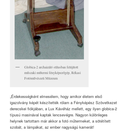
Globica-2 archaizáló stílusban felújított
műszaki műtermi fényképezőgép, Rékasi
Fotóművészeti Múzeum
„Érdekességként elmesélem, hogy amikor életem első
igazolvány képét készítették rólam a Fényképész Szövetkezet
derecskei fiókjában, a Lux Kávéház mellett, egy ilyen globica-2
típusú masinával kaptak lencsevégre. Nagyon különleges
helynek tartottam már akkor a fotó műtermeket, a sötétített
szobát, a lámpákat, az ember nagyságú kamerát!