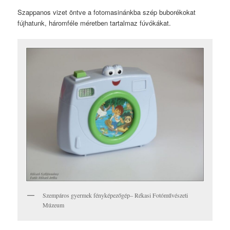
Szappanos vizet öntve a fotomasinánkba szép buborékokat
fújhatunk, háromféle méretben tartalmaz fúvókákat.
Szempáros gyermek fényképezőgép– Rékasi Fotóművészeti
Múzeum