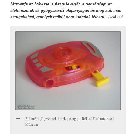
biztosítja az ivóvizet, a tiszta levegőt, a termőtalajt, az
élelmiszerek és gyógyszerek alapanyagait és még sok más
szolgáltatást, amelyek nélkül nem tudnánk létezni.”
/wwf.hu/
Buborékfújó gyermek fényképezőgép– Rékasi Fotóművészeti
Múzeum