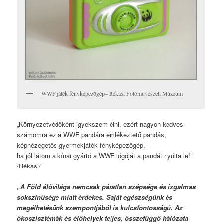
WWF játék fényképezőgép– Rékasi Fotóművészeti Múzeum
„Környezetvédőként igyekszem élni, ezért nagyon kedves
számomra ez a WWF pandára emlékeztető pandás,
képnézegetős gyermekjáték fényképezőgép,
ha jól látom a kínai gyártó a WWF lógóját a pandát nyúlta le! ”
/Rékasi/
„A Föld élővilága nemcsak páratlan szépsége és izgalmas
sokszínűsége miatt érdekes. Saját egészségünk és
megélhetésünk szempontjából is kulcsfontosságú. Az
ökoszisztémák és élőhelyek teljes, összefüggő hálózata