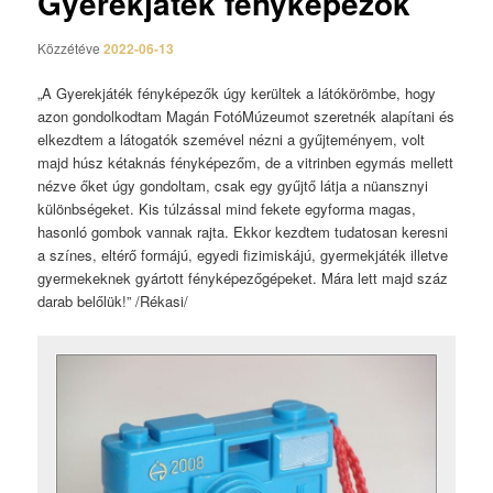
Gyerekjáték fényképezők
Közzétéve
2022-06-13
„A Gyerekjáték fényképezők úgy kerültek a látókörömbe, hogy
azon gondolkodtam Magán FotóMúzeumot szeretnék alapítani és
elkezdtem a látogatók szemével nézni a gyűjteményem, volt
majd húsz kétaknás fényképezőm, de a vitrinben egymás mellett
nézve őket úgy gondoltam, csak egy gyűjtő látja a nüansznyi
különbségeket. Kis túlzással mind fekete egyforma magas,
hasonló gombok vannak rajta. Ekkor kezdtem tudatosan keresni
a színes, eltérő formájú, egyedi fizimiskájú, gyermekjáték illetve
gyermekeknek gyártott fényképezőgépeket. Mára lett majd száz
darab belőlük!” /Rékasi/