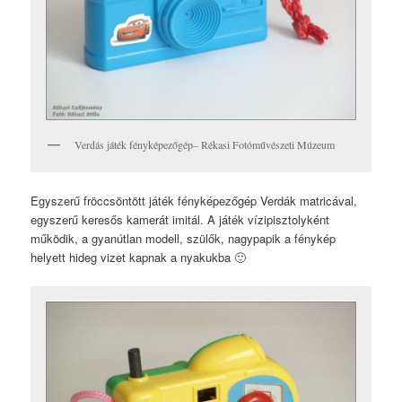
Verdás játék fényképezőgép– Rékasi Fotóművészeti Múzeum
Egyszerű fröccsöntött játék fényképezőgép Verdák matricával,
egyszerű keresős kamerát imitál. A játék vízipisztolyként
működik, a gyanútlan modell, szülők, nagypapik a fénykép
helyett hideg vizet kapnak a nyakukba 🙂