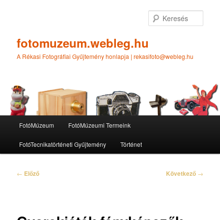
Tovább
az
Kere
elsődleges
tartalomra
fotomuzeum.webleg.hu
A Rékasi Fotográfiai Gyűjtemény honlapja | rekasifoto@webleg.hu
Fő
FotóMúzeum
FotóMúzeumi Termeink
menü
FotóTecnikatörténeti Gyűjtemény
Történet
Bejegyzés
←
Előző
Következő
→
navigáció