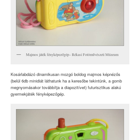
Majmos játék fényképezőgép– Rékasi Fotóművészeti Múzeum
Kosárlabdázó dinamikusan mozgó boldog majmos képnézős
(belül 6db minidiát láthatunk ha a keresőbe tekintünk, a gomb
megnyomásakor továbbítja a diapozitívet) futurisztikus alakú
gyermekjáték fényképezőgép.