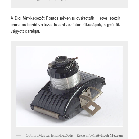
A Dici fényképezőt Pontos néven is gyártották, illetve létezik
barna és bordó változat is amik szintén ritkaságok, a gyűjtők
vágyott darabjai.
Optifort Magyar fényképezőgép – Rékasi Fotóművészeti Múzeum