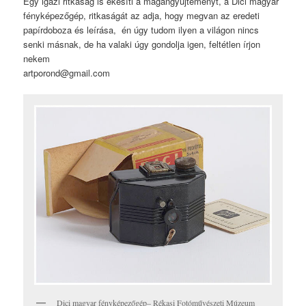
Egy igazi ritkaság is ékesíti a magángyűjteményt, a Dici magyar
fényképezőgép, ritkaságát az adja, hogy megvan az eredeti
papírdoboza és leírása, én úgy tudom ilyen a világon nincs
senki másnak, de ha valaki úgy gondolja igen, feltétlen írjon
nekem
artporond@gmail.com
Dici magyar fényképezőgép– Rékasi Fotóművészeti Múzeum