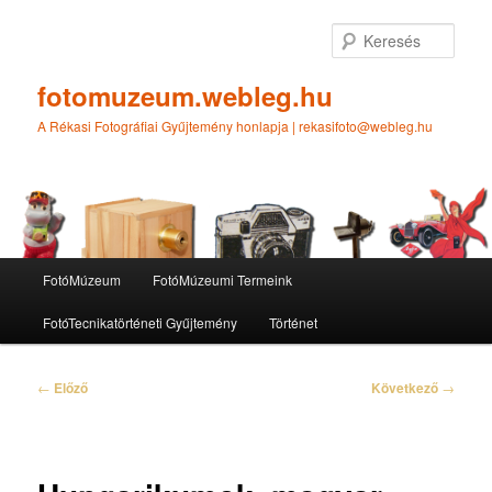
Tovább
az
Kere
elsődleges
tartalomra
fotomuzeum.webleg.hu
A Rékasi Fotográfiai Gyűjtemény honlapja | rekasifoto@webleg.hu
Fő
FotóMúzeum
FotóMúzeumi Termeink
menü
FotóTecnikatörténeti Gyűjtemény
Történet
Bejegyzés
←
Előző
Következő
→
navigáció