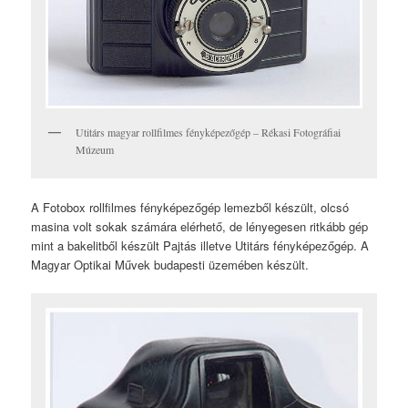
Utitárs magyar rollfilmes fényképezőgép – Rékasi Fotográfiai
Múzeum
A Fotobox rollfilmes fényképezőgép lemezből készült, olcsó
masina volt sokak számára elérhető, de lényegesen ritkább gép
mint a bakelitből készült Pajtás illetve Utitárs fényképezőgép. A
Magyar Optikai Művek budapesti üzemében készült.