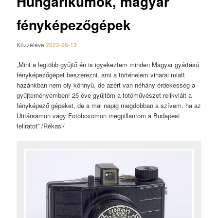
Hungarikumok, magyar
fényképezőgépek
Közzétéve
2022-06-13
„Mint a legtöbb gyűjtő én is igyekeztem minden Magyar gyártású
fényképezőgépet beszerezni, ami a történelem viharai miatt
hazánkban nem oly könnyű, de azért van néhány érdekesség a
gyűjteményemben! 25 éve gyűjtöm a fotóművészet relikviáit a
fényképező gépeket, de a mai napig megdobban a szívem, ha az
Utitársamon vagy Fotoboxomon megpillantom a Budapest
feliratot” /Rékasi/